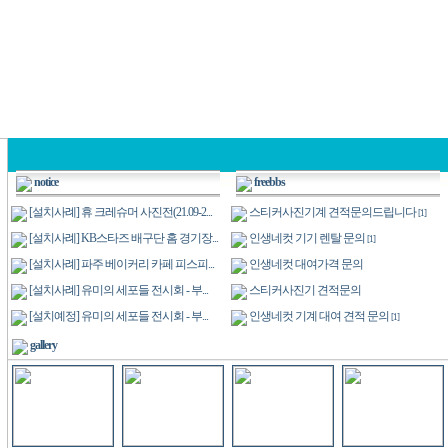
notice
freebbs
[설치사례] 휴 크레슈머 사진전(21.09-2...
스티커사진기계 견적문의드립니다
[1]
[설치사례] KB스타즈 배구단 홈 경기장...
인생네컷 기기 렌탈 문의
[1]
[설치사례] 파주 베이커리 카페 피스피...
인생네컷 대여가격 문의
[설치사례] 유미의 세포들 전시회 - 부...
스티커사진기 견적문의
[설치예정] 유미의 세포들 전시회 - 부...
인생네컷 기계 대여 견적 문의
[1]
gallery